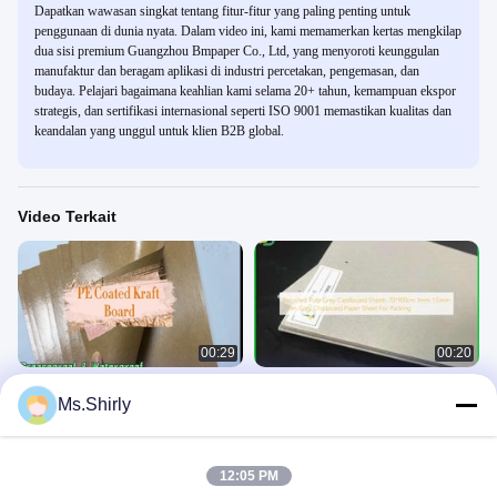
Dapatkan wawasan singkat tentang fitur-fitur yang paling penting untuk
penggunaan di dunia nyata. Dalam video ini, kami memamerkan kertas mengkilap
dua sisi premium Guangzhou Bmpaper Co., Ltd, yang menyoroti keunggulan
manufaktur dan beragam aplikasi di industri percetakan, pengemasan, dan
budaya. Pelajari bagaimana keahlian kami selama 20+ tahun, kemampuan ekspor
strategis, dan sertifikasi internasional seperti ISO 9001 memastikan kualitas dan
keandalan yang unggul untuk klien B2B global.
Video Terkait
00:29
00:20
Kertas Makanan Dilapisi Kraft Coklat
Lembar Karton Abu-abu Pulp Daur
Ms.Shirly
PE yang Tahan Minyak
Ulang 70*100cm 1mm 1.5mm 2mm
Lembar Kertas Chipboard Abu-abu
Kraft Berlapis PE
Lembaran Kardus Abu-Abu
Untuk Pengepakan
January 17, 2024
December 06, 2025
12:05 PM