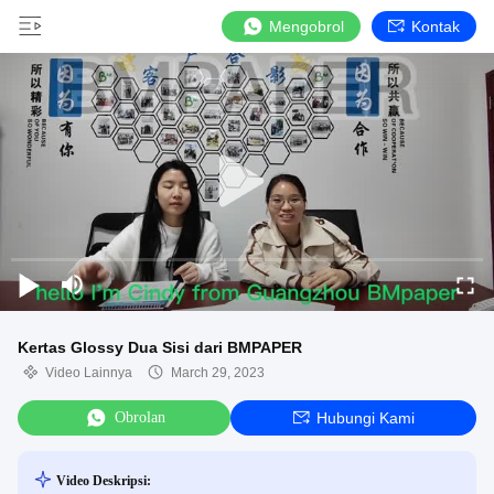
Mengobrol
Kontak
Kertas Glossy Dua Sisi dari BMPAPER
Video Lainnya
March 29, 2023
Obrolan
Hubungi Kami
Video Deskripsi: