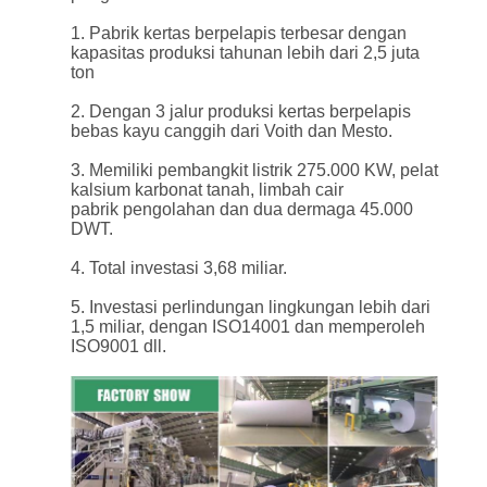
KUALITAS
1. Pabrik kertas berpelapis terbesar dengan
kapasitas produksi tahunan lebih dari 2,5 juta
HUBUNGI
ton
KAMI
2. Dengan 3 jalur produksi kertas berpelapis
bebas kayu canggih dari Voith dan Mesto.
3. Memiliki pembangkit listrik 275.000 KW, pelat
BERITA
kalsium karbonat tanah, limbah cair
pabrik pengolahan dan dua dermaga 45.000
DWT.
KASUS
4. Total investasi 3,68 miliar.
5. Investasi perlindungan lingkungan lebih dari
SITEMAP
1,5 miliar, dengan ISO14001 dan memperoleh
ISO9001 dll.
PRIVACY
POLICY