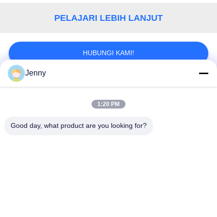
PELAJARI LEBIH LANJUT
HUBUNGI KAMI!
Jenny
Bad Request
Semua
1:20 PM
Brown Kraft Paper
Good day, what product are you looking for?
Kertas kraft putih
Roll
Papan Liner Kraft
Kertas dilapisi pe
Kertas Cetak Offset
Kertas Seni Gloss