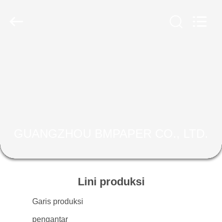
GUANGZHOU
BMPAPER
CO.,
LTD..
All
Rights
Reserved.
RUMAH
PRODUK
TENTANG
KAMI
GUANGZHOU BMPAPER CO., LTD.
TUR
PABRIK
Lini produksi
Garis produksi
KONTROL
pengantar