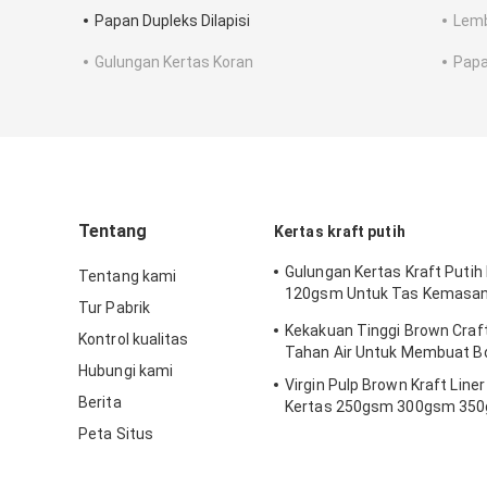
Papan Dupleks Dilapisi
Lemb
Gulungan Kertas Koran
Papa
Tentang
Kertas kraft putih
Gulungan Kertas Kraft Putih
Tentang kami
120gsm Untuk Tas Kemasa
Tur Pabrik
Cepat Saji
Kekakuan Tinggi Brown Craft
Kontrol kualitas
Tahan Air Untuk Membuat B
Hubungi kami
Virgin Pulp Brown Kraft Line
Berita
Kertas 250gsm 300gsm 35
400gsm 450gsm
Peta Situs