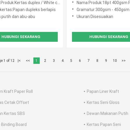
k:Kertas duplex / White carboard dengan punggung abu-abu
Nama Produk:18pt 400gsm Percetakan Tanah Liat Dilapisi Berita Kembali CCNB Karton 
 kertas:Papan dupleks berlapis
Gramatur:300gsm - 450gsm
:putih dan abu-abu
Ukuran:Disesuaikan
HUBUNGI SEKARANG
HUBUNGI SEKARANG
e 1 of 12
|<
<<
1
2
3
4
5
6
7
8
9
10
>>
n Kraft Paper Roll
Papan Liner Kraft
as Cetak Offset
Kertas Seni Gloss
n Kertas SBS
Dewan Makanan Putih
 Binding Board
Kertas Papan Seni