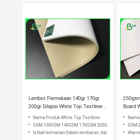
Lembut Permukaan 140gr 170gr
250gsm
200gr Dilapisi White Top Testliner
Board W
Untuk Express Amplop
Kemasa
Nama Produk:White Top Testliner
Nama p
GSM:100GSM 140GSM 170GSM 200GSM dll
GSM:230
Istilah kemasan:Dalam lembaran, dalam gulungan
Warna