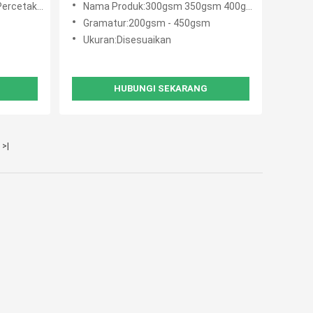
Dalam Lembar Untuk Kotak
Nama Produk:300gsm 350gsm 400gsm 400gsm Kertas CCN Daur Ulang Cetak 900mm x 1220mm
Gramatur:200gsm - 450gsm
Ukuran:Disesuaikan
HUBUNGI SEKARANG
>|