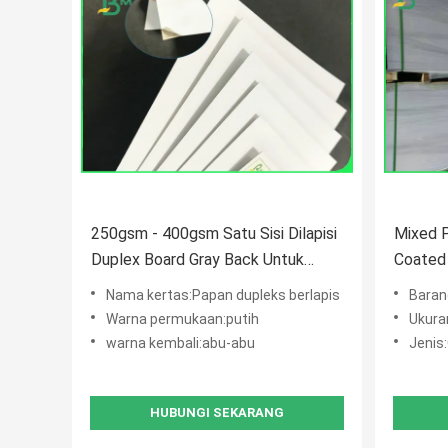
250gsm - 400gsm Satu Sisi Dilapisi
Mixed P
Duplex Board Gray Back Untuk
Coated
Kotak Kemasan
Untuk M
Nama kertas:Papan dupleks berlapis
Baran
Warna permukaan:putih
Ukuran L
warna kembali:abu-abu
Jenis
HUBUNGI SEKARANG