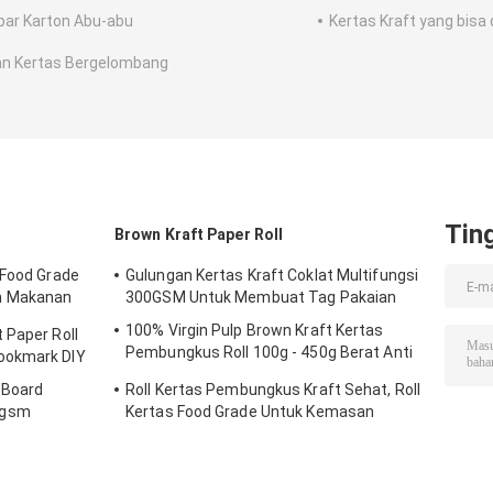
ar Karton Abu-abu
Kertas Kraft yang bisa 
n Kertas Bergelombang
Tin
Brown Kraft Paper Roll
 Food Grade
Gulungan Kertas Kraft Coklat Multifungsi
n Makanan
300GSM Untuk Membuat Tag Pakaian
100% Virgin Pulp Brown Kraft Kertas
 Paper Roll
Pembungkus Roll 100g - 450g Berat Anti
ookmark DIY
Curl
r Board
Roll Kertas Pembungkus Kraft Sehat, Roll
0gsm
Kertas Food Grade Untuk Kemasan
Makanan