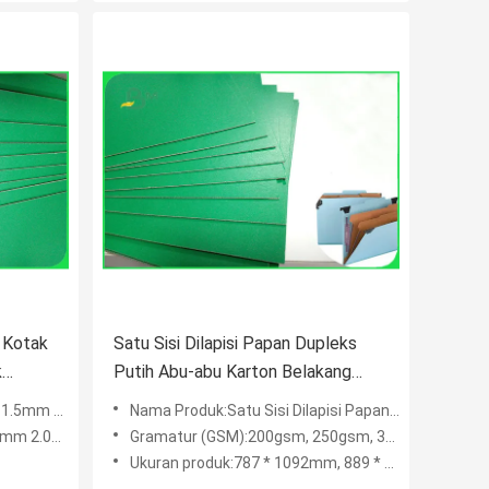
 Kotak
Satu Sisi Dilapisi Papan Dupleks
k
Putih Abu-abu Karton Belakang
n
250gsm 300gsm Daur Ulang
mpanan Arsip Dokumen
Nama Produk:Satu Sisi Dilapisi Papan Dupleks Putih Abu-abu karton belakang 250gsm 300gsm Daur Ulang
disesuaikan
Gramatur (GSM):200gsm, 250gsm, 300gsm, 350gsm, 400gsm, 450gsm, desain kaleng lainnya
Ukuran produk:787 * 1092mm, 889 * 1194mm