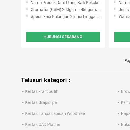
Nama Produk:Daur Ulang Baik Kekakuan Abu-abu / Putih Arsip Karton Untuk Penutup File Kotak Hadiah
Nama Produ
Gramatur (GSM):200gsm - 450gsm, desain lainnya dapat
Jenis
Spesifikasi:Gulungan 25 inci hingga 50 inci
Warna
HUBUNGI SEKARANG
Pag
Telusuri kategori：
Kertas kraft putih
Brow
Kertas dilapisi pe
Kert
Kertas Tanpa Lapisan Woodfree
Papa
Kertas CAD Plotter
Buku