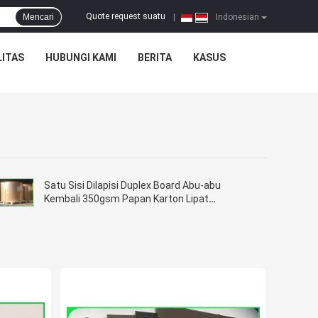
Quote request suatu
Mencari
|
Indonesian
ITAS
HUBUNGI KAMI
BERITA
KASUS
Satu Sisi Dilapisi Duplex Board Abu-abu
Kembali 350gsm Papan Karton Lipat
Permukaan Halus