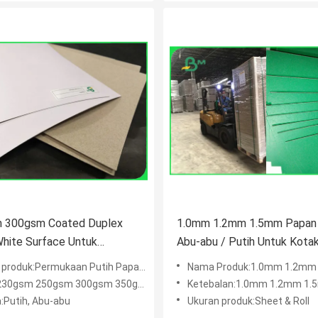
 300gsm Coated Duplex
1.0mm 1.2mm 1.5mm Papan
hite Surface Untuk
Abu-abu / Putih Untuk Kota
n Lapisan Kemeja
Penyimpanan Arsip Dokume
roduk:Permukaan Putih Papan Dupleks
Nama Produk:1.0mm 1.2mm 1.5mm Papan Kotak Abu-abu / Putih Untuk Kotak Penyi
gsm 250gsm 300gsm 350gsm 400gsm 450gsm
Ketebalan:1.0mm 1.2mm 1.5mm 2.0mm atau 
:Putih, Abu-abu
Ukuran produk:Sheet & Roll