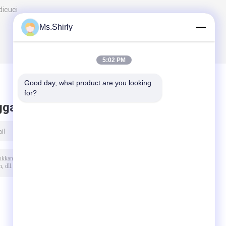
dicuci
Ms.Shirly
5:02 PM
Good day, what product are you looking 
for?
ggalkan pesan