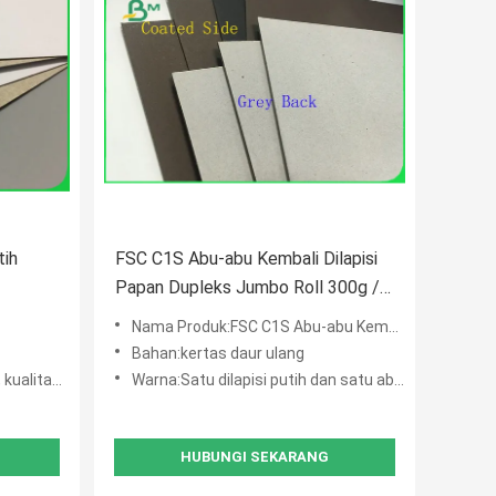
tih
FSC C1S Abu-abu Kembali Dilapisi
Papan Dupleks Jumbo Roll 300g /
350g / 450g
Nama Produk:FSC C1S Abu-abu Kembali Dilapisi Papan Dupleks Jumbo Roll 300g / 350g / 450g
Bahan:kertas daur ulang
acam penggunaan
Warna:Satu dilapisi putih dan satu abu-abu
HUBUNGI SEKARANG