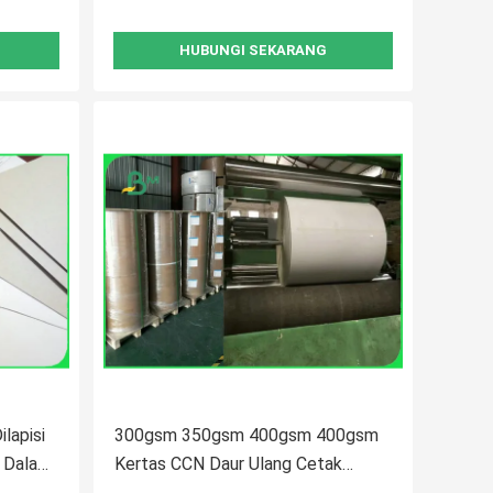
HUBUNGI SEKARANG
lapisi
300gsm 350gsm 400gsm 400gsm
n Dalam
Kertas CCN Daur Ulang Cetak
900mm X 1220mm