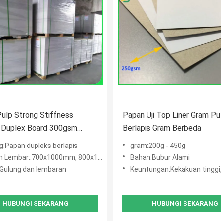
ulp Strong Stiffness
Papan Uji Top Liner Gram Pu
 Duplex Board 300gsm
Berlapis Gram Berbeda
elipat Karton
g:Papan dupleks berlapis
gram:200g - 450g
embar::700x1000mm, 800x1200mm, 800x1054mm
Bahan:Bubur Alami
:Gulung dan lembaran
Keuntungan:Kekakuan tinggi, kualitas stabil, berbagai m
HUBUNGI SEKARANG
HUBUNGI SEKARANG