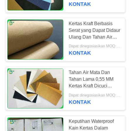
KUALITAS
pembuatan
KONTAK
HUBUNGI
Kertas Kraft Berbasis
315
KAMI
Serat yang Dapat Didaur
Ulang Dan Tahan Air
Papan Liner Kraft
Untuk Tas Laptop
BERITA
Dapat dinegosiasikan MOQ:1 TON
KONTAK
KASUS
Tahan Air Mata Dan
Tahan Lama 0,55 MM
SITEMAP
Kertas Kraft Dicuci
409
Untuk Dompet
Dapat dinegosiasikan MOQ:1 roll
KONTAK
PRIVACY
Kertas dilapisi pe
POLICY
Keputihan Waterproof
Kain Kertas Dalam