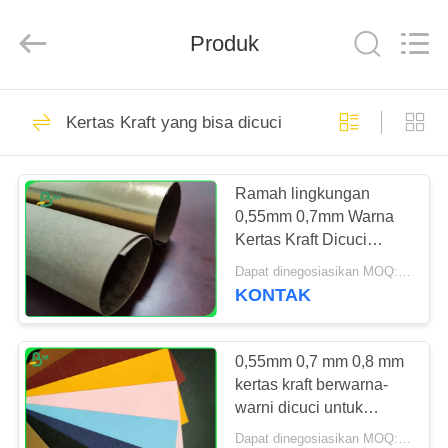
GUANGZHOU
BMPAPER
CO.,
Produk
LTD..
All
Rights
Reserved.
RUMAH
760
Kertas Kraft yang bisa dicuci
Kertas kraft putih
PRODUK
Ramah lingkungan
0,55mm 0,7mm Warna
TENTANG
Kertas Kraft Dicuci
KAMI
Untuk Dompet Robek
Dapat dinegosiasikan MOQ:1 yard
KONTAK
702
TUR
Brown Kraft Paper
PABRIK
0,55mm 0,7 mm 0,8 mm
kertas kraft berwarna-
Roll
warni dicuci untuk
KONTROL
pengiriman tas
Dapat dinegosiasikan MOQ:1 TON