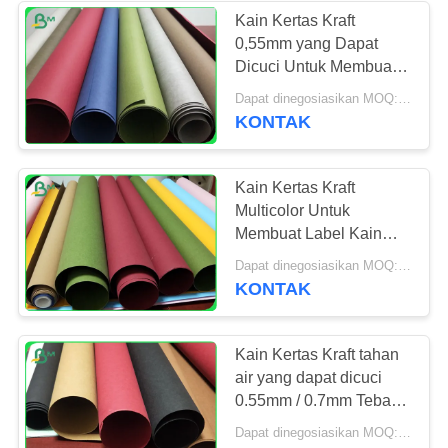
Kain Kertas Kraft
0,55mm yang Dapat
261
Dicuci Untuk Membuat
Kertas Tanpa
Tas Tahan Air Mata
Dapat dinegosiasikan MOQ:1 Yard
KONTAK
Lapisan Woodfree
Kain Kertas Kraft
Multicolor Untuk
Membuat Label Kain
Bisa Dicuci
338
Dapat dinegosiasikan MOQ:1 ton untuk ukuran umum & 10 ton untuk ukuran khusus
KONTAK
Papan Kertas SBS
Kain Kertas Kraft tahan
air yang dapat dicuci
0.55mm / 0.7mm Tebal
Untuk Tas
Dapat dinegosiasikan MOQ:1 Yard