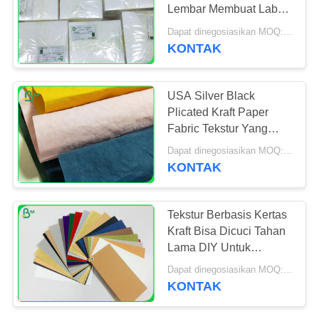
Lembar Membuat Label
Pakaian
Dapat dinegosiasikan MOQ:200 Meter persegi
KONTAK
696
Kertas Cetak Offset
USA Silver Black
Plicated Kraft Paper
Fabric Tekstur Yang
Baik Membuat Tas
Dapat dinegosiasikan MOQ:1 Yard
Lembut
KONTAK
398
Tekstur Berbasis Kertas
Kraft Bisa Dicuci Tahan
Kertas Seni Gloss
Lama DIY Untuk
Dompet
Dapat dinegosiasikan MOQ:1 gulungan / 110 meter
KONTAK