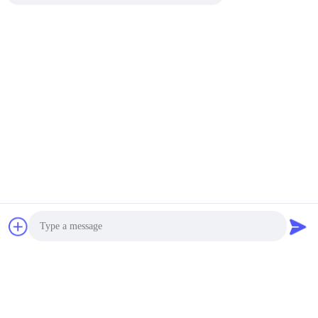
Ringan tahan lemak 60gsm Baking Cup Base Paper
Hangat tahan hingga 220°C untuk produksi
Cupcake/Muffin Liner
Papan Liner Kraft
1400um 1700um Double Linered Case Board Solid
Kraftboard Sheets 750mm x 1100mm
Kertas dilapisi pe
Kertas Mangkuk Mie Instan Sup Panas Dasar Dilapisi
PE Satu Sisi yang Dapat Dicetak
Kertas Cetak Offset
Bebas Asam 180gsm Ganda - Stok Kartu Kertas
100LB Rolls 850mm
Photo