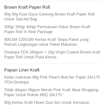
KUALITAS
Brown Kraft Paper Roll
80g 90g Kuat Daya Gantung Brown Kraft Paper Roll
HUBUNGI
Untuk Satchel Bag
KAMI
300gr 350gr 400gr Permukaan Halus Brown Kraft
Paper Roll In Reel Package
BERITA
80GSM 120GSM Kertas Kraft Tanpa Paket yang
Ramah Lingkungan untuk Paket Makanan
Disetujui FDA 160gsm + 10g Virgin Coated Brown kraft
KASUS
Paper Roll Untuk Piala Kertas
SITEMAP
Papan Liner Kraft
Kelas makanan 66g Pink Peach Butcher Paper 24x175
PRIVACY
'FDA Disetujui
POLICY
Tidak dilapisi 66gsm Merah Pink Kraft Meat Wrapping
Paper Untuk Rokok BBQ 18x175 '
80g Kertas Kraft Hitam Dua Sisi Untuk Kemasan