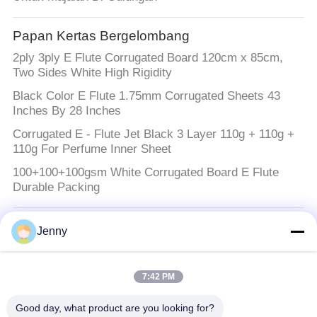
Papan Kertas Bergelombang
2ply 3ply E Flute Corrugated Board 120cm x 85cm,
Two Sides White High Rigidity
Black Color E Flute 1.75mm Corrugated Sheets 43
Inches By 28 Inches
Corrugated E - Flute Jet Black 3 Layer 110g + 110g +
110g For Perfume Inner Sheet
100+100+100gsm White Corrugated Board E Flute
Durable Packing
Kertas kraft putih
Jenny
Gulungan & Lembaran Kertas Kraft Putih
Biodegradable Untuk Kemasan Makanan Kantong
Kertas Roti
7:42 PM
Good day, what product are you looking for?
Brown Kraft Paper Roll