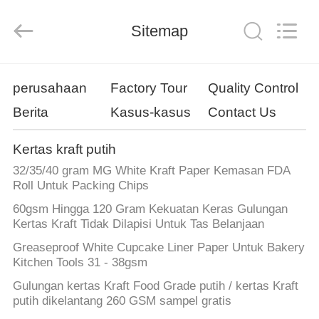
GUANGZHOU
BMPAPER
CO.,
Sitemap
LTD..
All
Rights
Reserved.
RUMAH
perusahaan
Factory Tour
Quality Control
Berita
Kasus-kasus
Contact Us
PRODUK
Kertas kraft putih
TENTANG
32/35/40 gram MG White Kraft Paper Kemasan FDA
KAMI
Roll Untuk Packing Chips
60gsm Hingga 120 Gram Kekuatan Keras Gulungan
Kertas Kraft Tidak Dilapisi Untuk Tas Belanjaan
TUR
Greaseproof White Cupcake Liner Paper Untuk Bakery
PABRIK
Kitchen Tools 31 - 38gsm
Gulungan kertas Kraft Food Grade putih / kertas Kraft
KONTROL
putih dikelantang 260 GSM sampel gratis