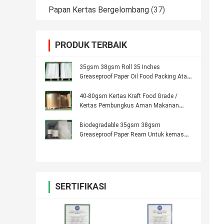
Papan Kertas Bergelombang
(37)
PRODUK TERBAIK
35gsm 38gsm Roll 35 Inches
Greaseproof Paper Oil Food Packing Atau
Anyaman
40-80gsm Kertas Kraft Food Grade /
Kertas Pembungkus Aman Makanan
Sampel Gratis Tersedia
Biodegradable 35gsm 38gsm
Greaseproof Paper Ream Untuk kemasan
Burger
SERTIFIKASI