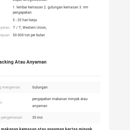
1. lembar kemasan 2. gulungan kemasan 3. rim
pengepakan
5 - 25 hari kerja
ayaran:
T / T, Western Union,
mpuan:
50.000 ton per bulan
Packing Atau Anyaman
g mengemas:
Gulungan
pengepakan makanan minyak atau
i:
anyaman
n pengemasan:
35 inci
 makanan kemasan atau anyaman kertas minyak
,