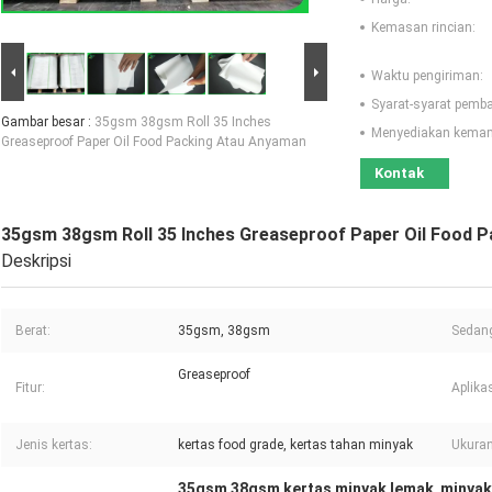
Kemasan rincian:
Waktu pengiriman:
Syarat-syarat pemb
Gambar besar :
35gsm 38gsm Roll 35 Inches
Menyediakan kema
Greaseproof Paper Oil Food Packing Atau Anyaman
Kontak
35gsm 38gsm Roll 35 Inches Greaseproof Paper Oil Food 
Deskripsi
Berat:
35gsm, 38gsm
Sedan
Greaseproof
Fitur:
Aplikas
Jenis kertas:
kertas food grade, kertas tahan minyak
Ukura
35gsm 38gsm kertas minyak lemak
minyak
,