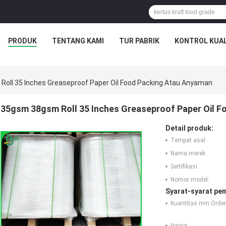
PRODUK
TENTANG KAMI
TUR PABRIK
KONTROL KUAL
oll 35 Inches Greaseproof Paper Oil Food Packing Atau Anyaman
35gsm 38gsm Roll 35 Inches Greaseproof Paper Oil 
Detail produk:
Tempat asal:
Nama merek:
Sertifikasi:
Nomor model:
Syarat-syarat pe
Kuantitas min Order
Harga: