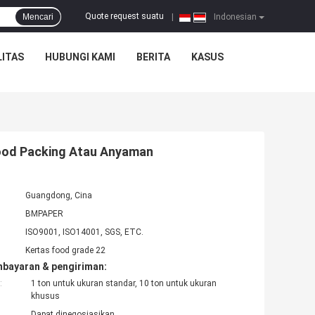
Quote request suatu
Mencari
|
Indonesian
ITAS
HUBUNGI KAMI
BERITA
KASUS
Food Packing Atau Anyaman
Guangdong, Cina
BMPAPER
ISO9001, ISO14001, SGS, ETC.
Kertas food grade 22
mbayaran & pengiriman:
:
1 ton untuk ukuran standar, 10 ton untuk ukuran
khusus
Dapat dinegosiasikan