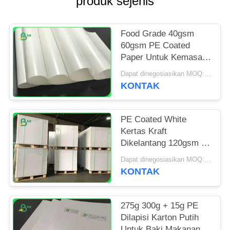
produk sejenis
Food Grade 40gsm
60gsm PE Coated
Paper Untuk Kemasan
Tongkat Kayu Manis
Dapat dinegosiasikan MOQ:1 ton untuk ukuran khusus & 10 ton untuk ukuran standar
KONTAK
PE Coated White
Kertas Kraft
Dikelantang 120gsm +
10g Untuk Produk
Dapat dinegosiasikan MOQ:1 TON
Makanan Pembungkus
KONTAK
275g 300g + 15g PE
Dilapisi Karton Putih
Untuk Baki Makanan