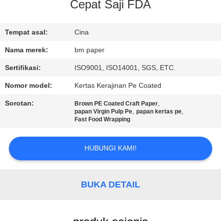
KUALITAS
Cepat Saji FDA
HUBUNGI
Tempat asal:
Cina
KAMI
Nama merek:
bm paper
Sertifikasi:
ISO9001, ISO14001, SGS, ETC.
BERITA
Nomor model:
Kertas Kerajinan Pe Coated
Sorotan:
,
Brown PE Coated Craft Paper
KASUS
,
,
papan Virgin Pulp Pe
papan kertas pe
Fast Food Wrapping
SITEMAP
HUBUNGI KAMI!
PRIVACY
BUKA DETAIL
POLICY