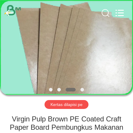
GUANGZHOU
BMPAPER
CO.,
LTD..
All
Rights
Reserved.
RUMAH
PRODUK
TENTANG
KAMI
TUR
PABRIK
Kertas dilapisi pe
Virgin Pulp Brown PE Coated Craft
KONTROL
Paper Board Pembungkus Makanan