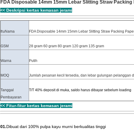
FDA Disposable 14mm 15mm Lebar Slitting Straw Packing
<< Deskripsi kertas kemasan jerami
Itu
Nama
FDA Disposable 14mm 15mm Lebar Slitting Straw Packing Pape
GSM
28 gram 60 gram 80 gram 120 gram 135 gram
Warna
Putih
MOQ
Jumlah pesanan kecil tersedia, dan lebar gulungan pelanggan 
Tanggal
T/T 40% deposit di muka, saldo harus dibayar sebelum loading
Pembayaran
<< Fitur-fitur kertas kemasan jerami
01.
Dibuat dari 100% pulpa kayu murni berkualitas tinggi