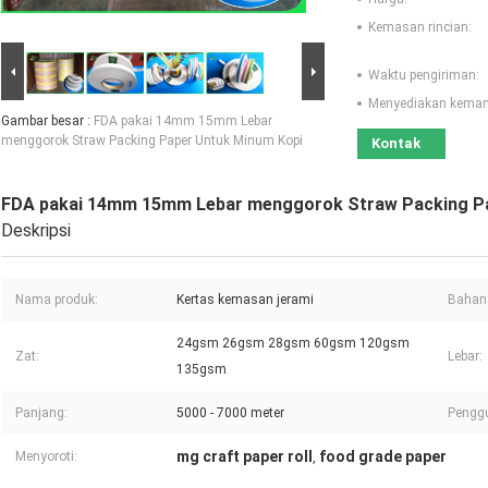
Kemasan rincian:
Waktu pengiriman:
Menyediakan kema
Gambar besar :
FDA pakai 14mm 15mm Lebar
menggorok Straw Packing Paper Untuk Minum Kopi
Kontak
FDA pakai 14mm 15mm Lebar menggorok Straw Packing Pa
Deskripsi
Nama produk:
Kertas kemasan jerami
Bahan
24gsm 26gsm 28gsm 60gsm 120gsm
Zat:
Lebar:
135gsm
Panjang:
5000 - 7000 meter
Pengg
mg craft paper roll
food grade paper
Menyoroti:
,