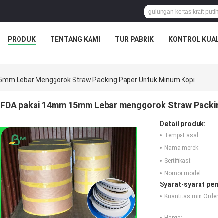
PRODUK
TENTANG KAMI
TUR PABRIK
KONTROL KUAL
5mm Lebar Menggorok Straw Packing Paper Untuk Minum Kopi
FDA pakai 14mm 15mm Lebar menggorok Straw Packin
Detail produk:
Tempat asal:
Nama merek:
Sertifikasi:
Nomor model:
Syarat-syarat pe
Kuantitas min Order
Harga: