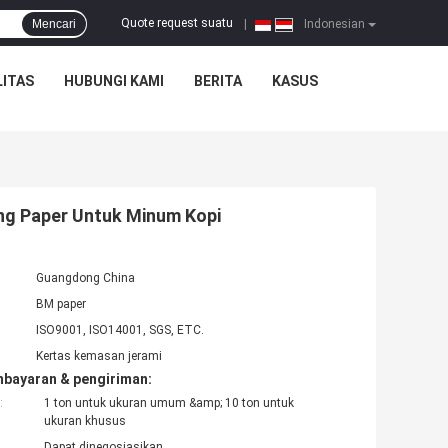
Quote request suatu
Mencari
|
Indonesian
ITAS
HUBUNGI KAMI
BERITA
KASUS
g Paper Untuk Minum Kopi
Guangdong China
BM paper
ISO9001, ISO14001, SGS, ETC.
Kertas kemasan jerami
mbayaran & pengiriman:
:
1 ton untuk ukuran umum &amp; 10 ton untuk
ukuran khusus
Dapat dinegosiasikan