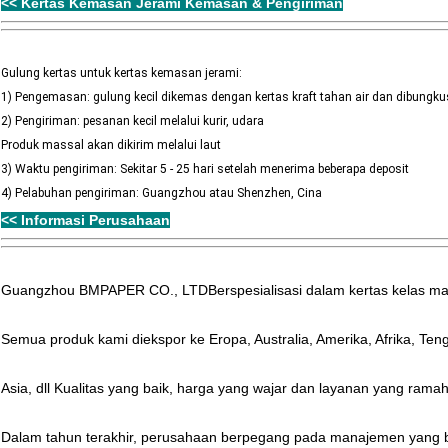
<< Kertas Kemasan Jerami Kemasan & Pengiriman
Gulung kertas untuk kertas kemasan jerami:
1) Pengemasan: gulung kecil dikemas dengan kertas kraft tahan air dan dibungku
2) Pengiriman: pesanan kecil melalui kurir, udara
Produk massal akan dikirim melalui laut
3) Waktu pengiriman: Sekitar 5 - 25 hari setelah menerima beberapa deposit
4) Pelabuhan pengiriman: Guangzhou atau Shenzhen, Cina
<< Informasi Perusahaan
Guangzhou BMPAPER CO., LTD
Berspesialisasi dalam kertas kelas m
Semua produk kami diekspor ke Eropa, Australia, Amerika, Afrika, Ten
Asia, dll Kualitas yang baik, harga yang wajar dan layanan yang ramah
Dalam tahun terakhir, perusahaan berpegang pada manajemen yang 