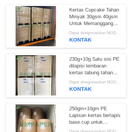
Kertas Cupcake Tahan
Minyak 30gsm 40gsm
Untuk Memanggang
Ukuran 8,5 x 11 Inci
Dapat dinegosiasikan MOQ:1 Ton
KONTAK
230g+10g Satu sisi PE
dilapisi lembaran
kertas tabung tahan
kebocoran
Dapat dinegosiasikan MOQ:3 tons
KONTAK
250gm+10gm PE
Lapisan kertas berlapis
base cup untuk
membuat kertas cup
Dapat dinegosiasikan MOQ:3 tons