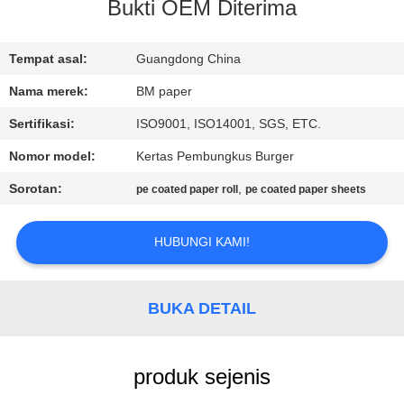
KUALITAS
Bukti OEM Diterima
HUBUNGI
Tempat asal:
Guangdong China
KAMI
Nama merek:
BM paper
Sertifikasi:
ISO9001, ISO14001, SGS, ETC.
BERITA
Nomor model:
Kertas Pembungkus Burger
Sorotan:
,
pe coated paper roll
pe coated paper sheets
KASUS
HUBUNGI KAMI!
SITEMAP
BUKA DETAIL
PRIVACY
POLICY
produk sejenis