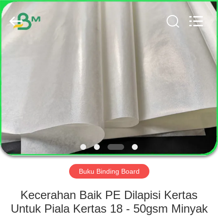
GUANGZHOU
BMPAPER
CO.,
LTD..
All
Rights
Reserved.
RUMAH
PRODUK
TENTANG
KAMI
TUR
PABRIK
Buku Binding Board
Kecerahan Baik PE Dilapisi Kertas
KONTROL
Untuk Piala Kertas 18 - 50gsm Minyak