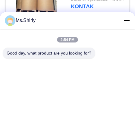
KONTAK
Ms.Shirly
Bad Request
Semua
2:54 PM
Brown Kraft Paper
Good day, what product are you looking for?
Kertas kraft putih
Roll
Papan Liner Kraft
Kertas dilapisi pe
Kertas Cetak Offset
Kertas Seni Gloss
Kertas Tanpa Lapisan
Papan Kertas SBS
Woodfree