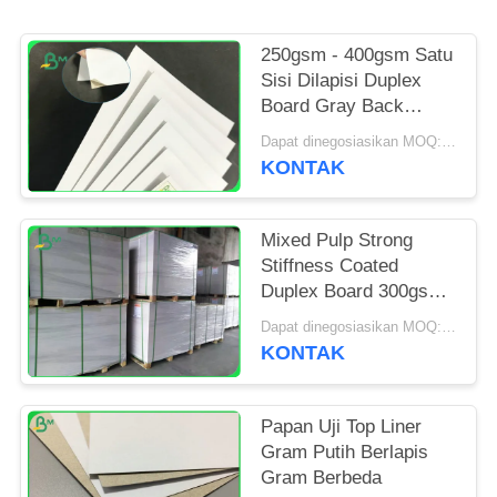
250gsm - 400gsm Satu
Sisi Dilapisi Duplex
Board Gray Back
Untuk Kotak Kemasan
Dapat dinegosiasikan MOQ:10 ton untuk ukuran khusus & 1 ton untuk ukuran standar
KONTAK
Mixed Pulp Strong
Stiffness Coated
Duplex Board 300gsm
Untuk Melipat Karton
Dapat dinegosiasikan MOQ:1 TON
KONTAK
Papan Uji Top Liner
Gram Putih Berlapis
Gram Berbeda