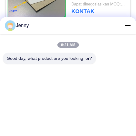
Dapat dinegosiasikan MOQ:3 Ton
KONTAK
Jenny
Bad Request
Semua
8:21 AM
Brown Kraft Paper
Good day, what product are you looking for?
Kertas kraft putih
Roll
Papan Liner Kraft
Kertas dilapisi pe
Kertas Cetak Offset
Kertas Seni Gloss
Kertas Tanpa Lapisan
Papan Kertas SBS
Woodfree