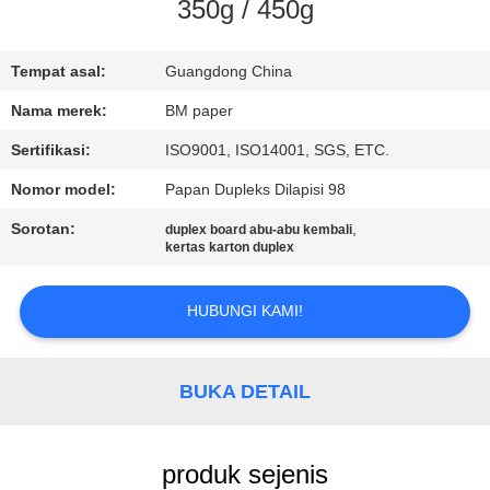
KUALITAS
350g / 450g
HUBUNGI
Tempat asal:
Guangdong China
KAMI
Nama merek:
BM paper
Sertifikasi:
ISO9001, ISO14001, SGS, ETC.
BERITA
Nomor model:
Papan Dupleks Dilapisi 98
Sorotan:
,
duplex board abu-abu kembali
KASUS
kertas karton duplex
HUBUNGI KAMI!
SITEMAP
PRIVACY
BUKA DETAIL
POLICY
produk sejenis