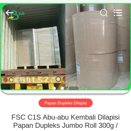
GUANGZHOU
BMPAPER
CO.,
LTD..
All
Rights
Reserved.
RUMAH
PRODUK
TENTANG
KAMI
TUR
PABRIK
Papan Dupleks Dilapisi
FSC C1S Abu-abu Kembali Dilapisi
KONTROL
Papan Dupleks Jumbo Roll 300g /